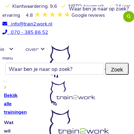
Klantwaardering: 9,6
NRTO-keurmerk
24 jaar
ervaring
4.8
Google reviews
info@train2work.nl
070 - 385 86 52
ie
over
menu
Bekijk
alle
trainingen
Wat
wil