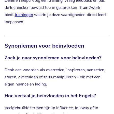
Oefenen helpt! Volg een training, vraag feedback en pas
de technieken bewust toe in gesprekken. Train2work
biedt
trainingen
waarin je deze vaardigheden direct leert
toepassen.
Synoniemen voor beïnvloeden
Zoek je naar
synoniemen
voor
beïnvloeden
?
Denk aan woorden als overreden, inspireren, aanzetten,
sturen, overtuigen of zelfs manipuleren – elk met een
eigen nuance en lading.
Hoe vertaal je
beïnvloeden in het Engels
?
Veelgebruikte termen zijn to influence, to sway of to