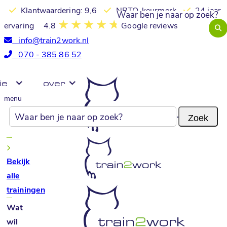
Klantwaardering: 9,6
NRTO-keurmerk
24 jaar
ervaring
4.8
Google reviews
info@train2work.nl
070 - 385 86 52
ie
over
menu
Bekijk
alle
trainingen
Wat
wil