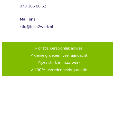
070 385 86 52
Mail ons
info@train2work.nl
✓
gratis persoonlijk advies
✓
kleine groepen, veel aandacht
✓
ijzersterk in maatwerk
✓
100% tevredenheidsgarantie