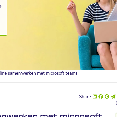
e
nline samenwerken met microsoft teams
Share
menwerken met microsoft