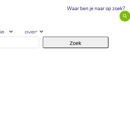
ie
over