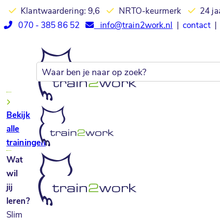
Klantwaardering: 9,6
NRTO-keurmerk
24 ja
070 - 385 86 52
info@train2work.nl
|
contact
|
Bekijk
alle
trainingen
Wat
wil
jij
leren?
Slim