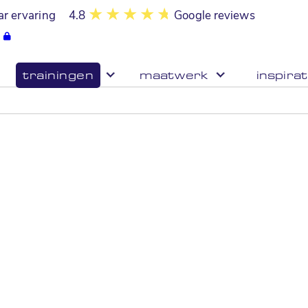
ar ervaring
4.8
Google reviews
trainingen
maatwerk
inspirat