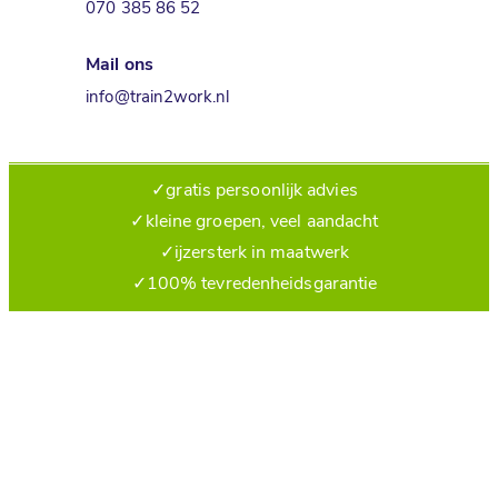
070 385 86 52
Mail ons
info@train2work.nl
✓
gratis persoonlijk advies
✓
kleine groepen, veel aandacht
✓
ijzersterk in maatwerk
✓
100% tevredenheidsgarantie