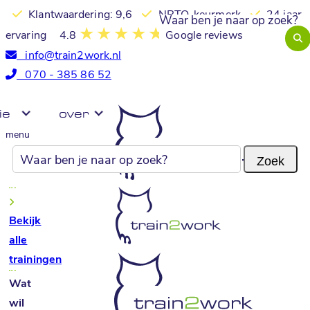
Klantwaardering: 9,6
NRTO-keurmerk
24 jaar
ervaring
4.8
Google reviews
info@train2work.nl
070 - 385 86 52
ie
over
menu
Bekijk
alle
trainingen
Wat
wil