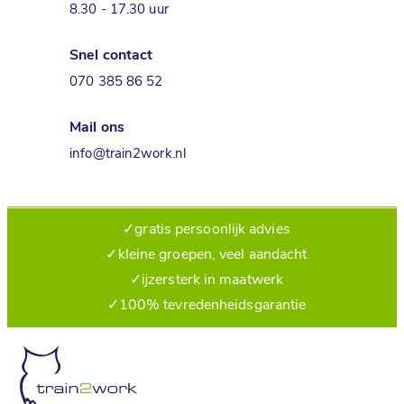
8.30 - 17.30 uur
Snel contact
070 385 86 52
Mail ons
info@train2work.nl
✓
gratis persoonlijk advies
✓
kleine groepen, veel aandacht
✓
ijzersterk in maatwerk
✓
100% tevredenheidsgarantie