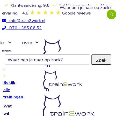
Klantwaardering: 9,6
NRTO-keurmerk
24 jaar
ervaring
4.8
Google reviews
info@train2work.nl
070 - 385 86 52
ie
over
menu
Bekijk
alle
trainingen
Wat
wil