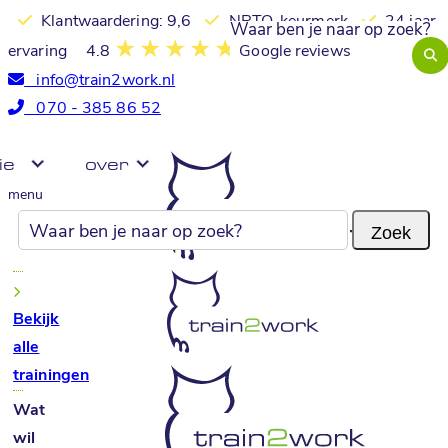
Klantwaardering: 9,6
NRTO-keurmerk
24 jaar
ervaring
4.8
Google reviews
info@train2work.nl
070 - 385 86 52
ie
over
menu
Bekijk
alle
trainingen
Wat
wil