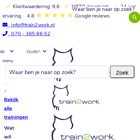
Klantwaardering: 9,6
NRTO-keurmerk
24 jaar
ervaring
4.8
Google reviews
info@train2work.nl
070 - 385 86 52
ie
over
menu
Bekijk
alle
trainingen
Wat
wil