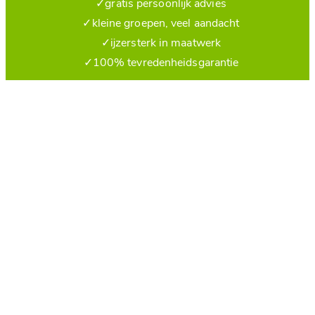
✓
gratis persoonlijk advies
✓
kleine groepen, veel aandacht
✓
ijzersterk in maatwerk
✓
100% tevredenheidsgarantie