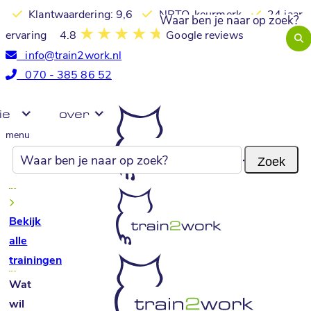
Klantwaardering: 9,6
NRTO-keurmerk
24 jaar
ervaring
4.8
Google reviews
info@train2work.nl
070 - 385 86 52
ie
over
menu
Bekijk
alle
trainingen
Wat
wil