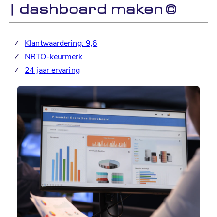
| dashboard maken
©
✓
Klantwaardering: 9,6
✓
NRTO-keurmerk
✓
24 jaar ervaring