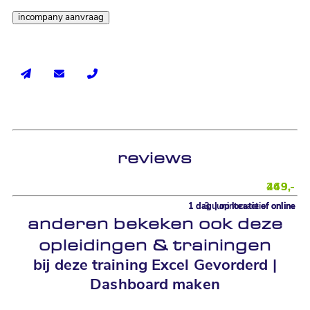
incompany aanvraag
Vraag offerte aan
reviews
269,-
449,-
449,-
1 dag | op locatie of online
1 dag | op locatie of online
3 uur interactief online
anderen bekeken ook deze
opleidingen
&
trainingen
bij deze training Excel Gevorderd |
Dashboard maken