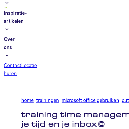
Inspiratie-
artikelen
Over
ons
Contact
Locatie
huren
home
trainingen
microsoft office gebruiken
out
training time managem
je tijd en je inbox
©