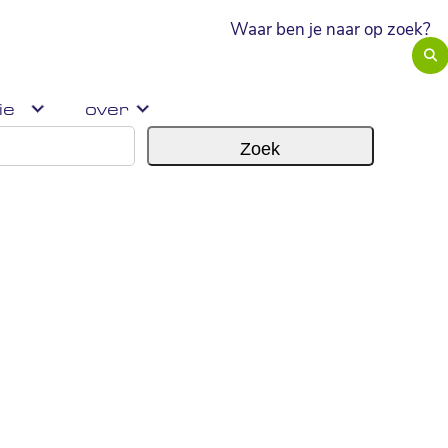
Hybride zaal huren?
ie
over