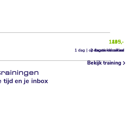
1195,-
1195,-
449,-
1 dag | op locatie of online
2 dagen klassikaal
2 dagen klassikaal
Bekijk training
Bekijk training
Bekijk training
rainingen
tijd en je inbox