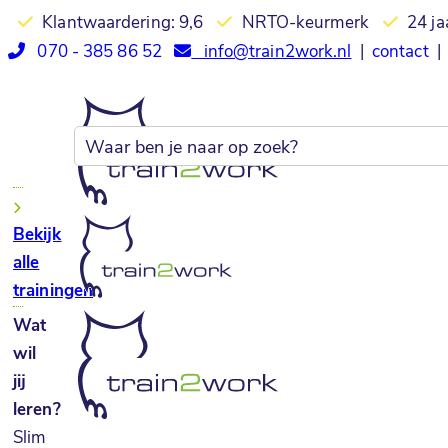
Klantwaardering: 9,6
NRTO-keurmerk
24 ja
070 - 385 86 52
info@train2work.nl
|
contact
|
Bekijk
alle
trainingen
Wat
wil
jij
leren?
Slim