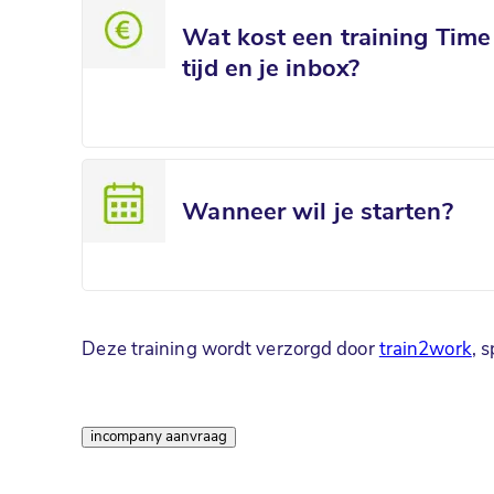
Wat kost een training Tim
tijd en je inbox?
Wanneer wil je starten?
Deze training wordt verzorgd door
train2work
, 
schrijf je nu in
incompany aanvraag
Vraag offerte aan