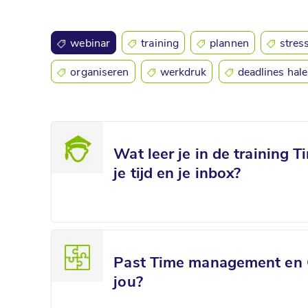
webinar
training
plannen
stres
organiseren
werkdruk
deadlines hal
Wat leer je in de
training
T
je tijd en je inbox?
Past Time management en Out
jou?