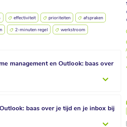
s
effectiviteit
prioriteiten
afspraken
en
2-minuten regel
werkstroom
ime management en Outlook: baas over
look: baas over je tijd en je inbox bij