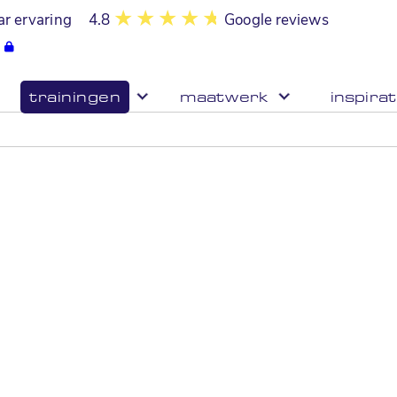
ar ervaring
4.8
Google reviews
trainingen
maatwerk
inspirat