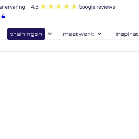
ar ervaring
4.8
Google reviews
trainingen
maatwerk
inspirat