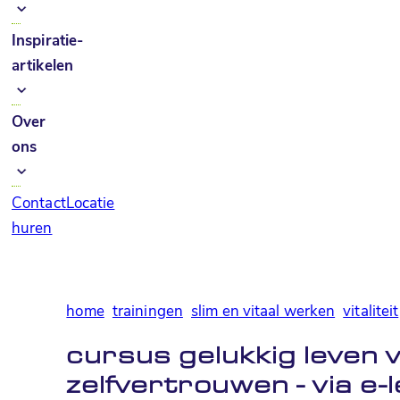
Inspiratie-
artikelen
Over
ons
Contact
Locatie
huren
home
trainingen
slim en vitaal werken
vitaliteit
cursus gelukkig leven
zelfvertrouwen - via e-