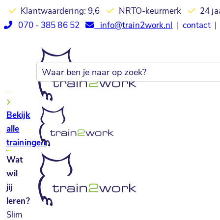
Klantwaardering: 9,6
NRTO-keurmerk
24 ja
070 - 385 86 52
info@train2work.nl
|
contact
|
Bekijk
alle
trainingen
Wat
wil
jij
leren?
Slim