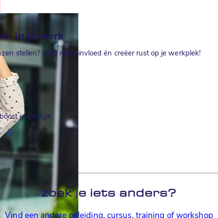
erk in je werk
en stellen? Krijg meer invloed én creëer rust op je werkplek!
 boost je energie.
zoek je iets anders?
Vind een andere opleiding, cursus, training of workshop