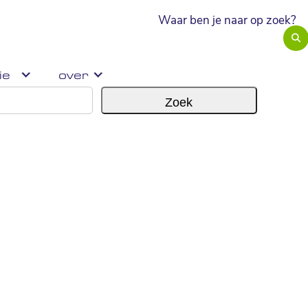
Hybride zaal huren?
ie
over