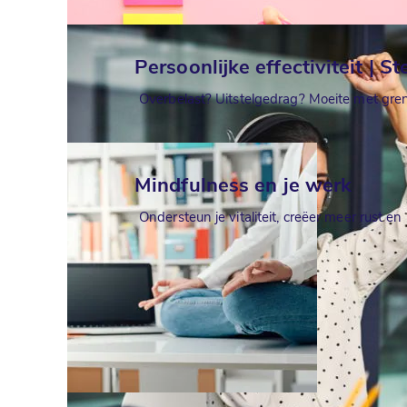
Persoonlijke effectiviteit | St
Overbelast? Uitstelgedrag? Moeite met grenz
Mindfulness en je werk
Ondersteun je vitaliteit, creëer meer rust en