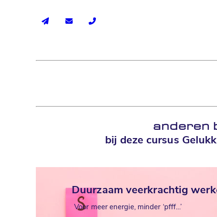
anderen 
bij deze cursus Geluk
Duurzaam veerkrachtig werk
Voor meer energie, minder ‘pfff…’