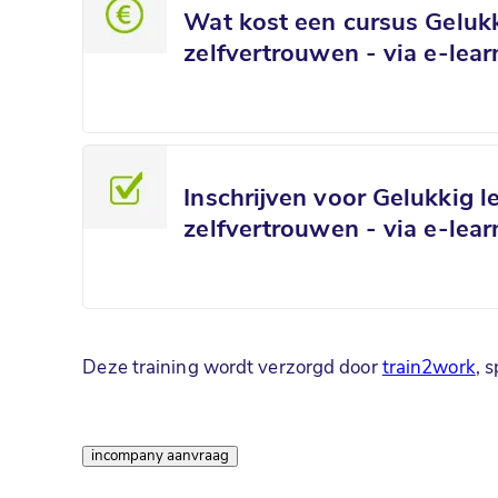
Wat kost een cursus Geluk
zelfvertrouwen - via e-lear
Inschrijven voor Gelukkig 
zelfvertrouwen - via e-lear
Deze training wordt verzorgd door
train2work
, 
schrijf je nu in
incompany aanvraag
Vraag offerte aan