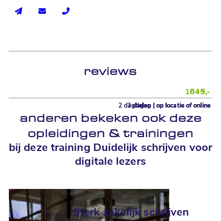
reviews
1045,-
549,-
649,-
2 dagdelen | op locatie of online
2 dagen | op locatie of online
1 dag | op locatie of online
anderen bekeken ook deze
opleidingen
&
trainingen
bij deze training Duidelijk schrijven voor
digitale lezers
Sterk zakelijk schrijven