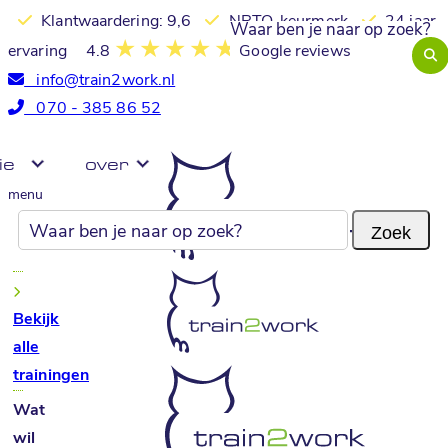
Klantwaardering: 9,6
NRTO-keurmerk
24 jaar
ervaring
4.8
Google reviews
info@train2work.nl
070 - 385 86 52
ie
over
menu
Bekijk
alle
trainingen
Wat
wil